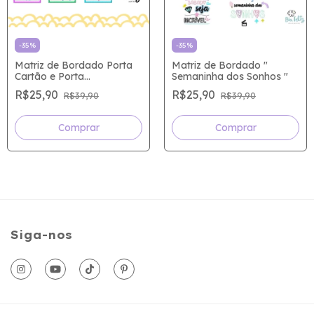
-
35
%
-
35
%
Matriz de Bordado Porta
Matriz de Bordado "
Cartão e Porta
Semaninha dos Sonhos "
Documentos " DE
R$25,90
R$25,90
R$39,90
R$39,90
CORAÇÃO "
Siga-nos