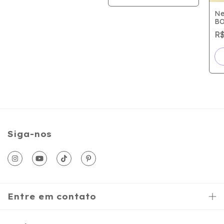
Ne
BO
pr
R$
Siga-nos
Entre em contato