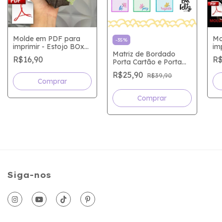
Molde em PDF para
Mo
-
35
%
imprimir - Estojo BOx
im
Matriz de Bordado
Slim
Ma
R$16,90
R$
Porta Cartão e Porta
Documentos " DE
R$25,90
R$39,90
CORAÇÃO "
Siga-nos