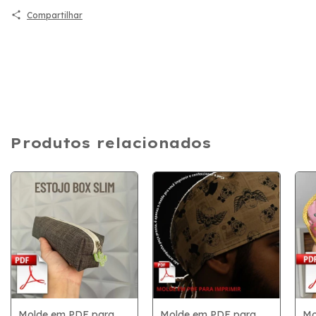
Compartilhar
Produtos relacionados
Molde em PDF para
Molde em PDF para
Mo