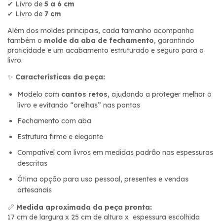
✔ Livro de
5 a 6 cm
✔ Livro de
7 cm
Além dos moldes principais, cada tamanho acompanha
também o
molde da aba de fechamento
, garantindo
praticidade e um acabamento estruturado e seguro para o
livro.
✨
Características da peça:
Modelo com
cantos retos
, ajudando a proteger melhor o
livro e evitando “orelhas” nas pontas
Fechamento com aba
Estrutura firme e elegante
Compatível com livros em medidas padrão nas espessuras
descritas
Ótima opção para uso pessoal, presentes e vendas
artesanais
📏
Medida aproximada da peça pronta:
17 cm de largura x 25 cm de altura x espessura escolhida