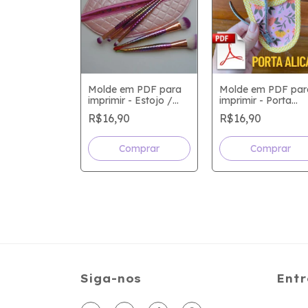
Molde em PDF para
Molde em PDF par
imprimir - Estojo /
imprimir - Porta
e Bordado
Necessaire Boca
Alicate ou tesourin
R$16,90
R$16,90
rtão e Porta
+ Necessaire Meia
tos " DE
Lua
0
R$39,90
O "
Siga-nos
Entr