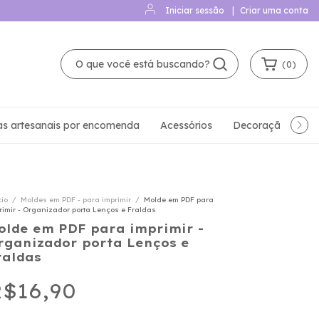
Iniciar sessão
|
Criar uma conta
(
0
)
as artesanais por encomenda
Acessórios
Decoração Literá
cio
/
Moldes em PDF - para imprimir
/
Molde em PDF para
rimir - Organizador porta Lenços e Fraldas
olde em PDF para imprimir -
rganizador porta Lenços e
raldas
$16,90