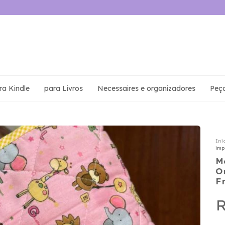
ra Kindle
para Livros
Necessaires e organizadores
Peç
Iní
imp
M
O
F
R