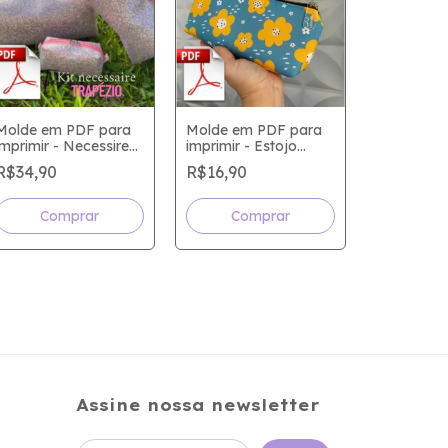
Molde em PDF para
Molde em PDF para
imprimir - Necessire
imprimir - Estojo
Molde em
TRAPÉZIO
Luxo
R$34,90
R$16,90
imprimir -
Masculina
R$19,90
Assine nossa newsletter